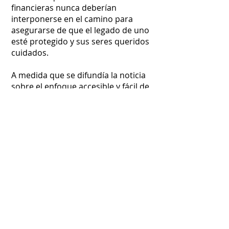
financieras nunca deberían
interponerse en el camino para
asegurarse de que el legado de uno
esté protegido y sus seres queridos
cuidados.
A medida que se difundía la noticia
sobre el enfoque accesible y fácil de
usar de WilliT en la planificación
patrimonial, brindó consuelo y
empoderamiento a innumerables
personas que alguna vez
compartieron mi frustración.
Juntos, transformamos una idea
nacida de la necesidad en una
solución que ayudó a todos,
permitiéndoles navegar por las
complejidades de la planificación
patrimonial con facilidad y
confianza.